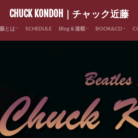
CHUCK KONDOH｜チャック近藤
藤とは
SCHEDULE
Blog＆連載
BOOK&CD
C
Profile
近藤経歴
チャック近藤ライブレポ
チャック近藤の昔々 連載
チャック近藤 著
CD販売