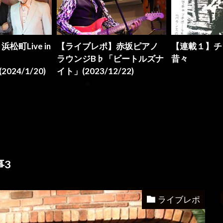
】赤坂ピアノ
【連載１】チャック近藤の
【ライブレポ
ビートルズナ
昔々
Chutchu
/22)
ョン会」(2024.
事3
ライブレポ