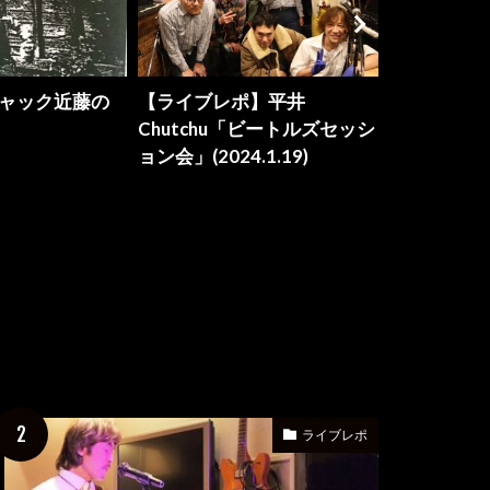
】平井
【ライブレポ】赤坂ピアノ
【ライブレ
「ビートルズセッシ
ラウンジB♭「ビートルズナ
RubberS
1.19)
イト」(2024/2/2)
JAM会」(202
ライブレポ