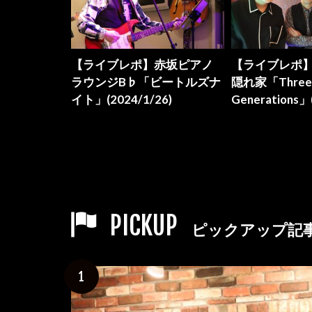
赤坂ピアノ
【ライブレポ】浜松町Live in
【ライブレポ
ビートルズナ
隠れ家「Three
ラウンジB♭「
6)
Generations」(2024/1/20)
イト」(2023/12
PICKUP
ピックアップ記