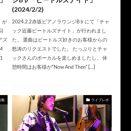
会」
ジB♭「ビートルズナイト」
(2024/2/2)
」が
2024.2.2赤坂ピアノラウンジB♭にて「チャ
G)
ック近藤ビートルズナイト」が行われまし
アズ
た。 選曲はビートルズ好きのお客様からの
M
怒涛のリクエストでした。 たっぷりとチャ
1
ックさんのボーカルを楽しめましたし、 休
憩時間はお客様が“Now And Then” […]
連載
ライブレポ