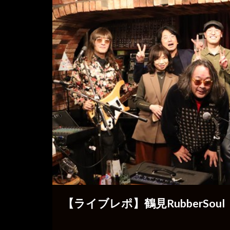
【ライブレポ】鶴見RubberSoul「