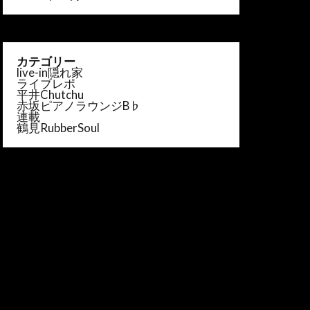
カテゴリー
live-in隠れ家
ライブレポ
平井Chutchu
赤坂ピアノラウンジB♭
連載
鶴見RubberSoul