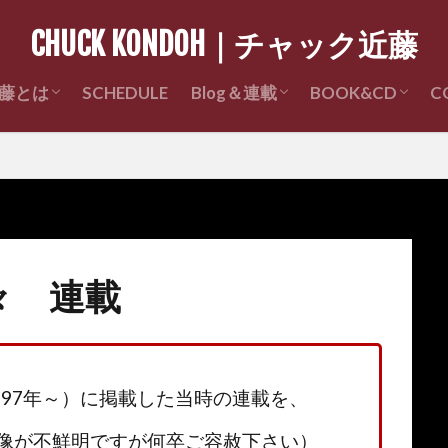
CHUCK KONDOH｜チャック近藤
藤とは
SCHEDULE
Blog＆連載
BOOK&CD
C
Profile
近藤経歴
チャック近藤ライブレポ
チャック近藤の昔々 連載
チャック近藤 著
CD販売
々 連載
」（1997年～）に掲載した当時の連載を、
像が不鮮明ですが何卒ご容赦下さい）