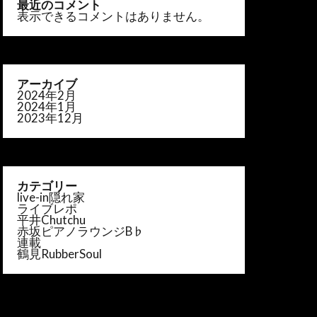
最近のコメント
表示できるコメントはありません。
アーカイブ
2024年2月
2024年1月
2023年12月
カテゴリー
live-in隠れ家
ライブレポ
平井Chutchu
赤坂ピアノラウンジB♭
連載
鶴見RubberSoul