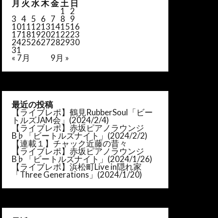
月
火
水
木
金
土
日
1
2
3
4
5
6
7
8
9
10
11
12
13
14
15
16
17
18
19
20
21
22
23
24
25
26
27
28
29
30
31
« 7月
9月 »
最近の投稿
【ライブレポ】鶴見RubberSoul「ビー
トルズJAM会」(2024/2/4)
【ライブレポ】赤坂ピアノラウンジ
B♭「ビートルズナイト」(2024/2/2)
【連載１】チャック近藤の昔々
【ライブレポ】赤坂ピアノラウンジ
B♭「ビートルズナイト」(2024/1/26)
【ライブレポ】浜松町Live in隠れ家
「Three Generations」(2024/1/20)