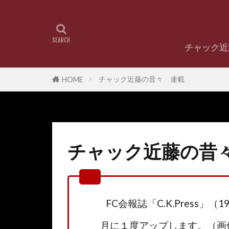
チャック近
チャック近藤
チャック
チャック近藤の昔々 連載
HOME
チャック近藤の昔
FC会報誌「C.K.Press
月に１度アップします。（画