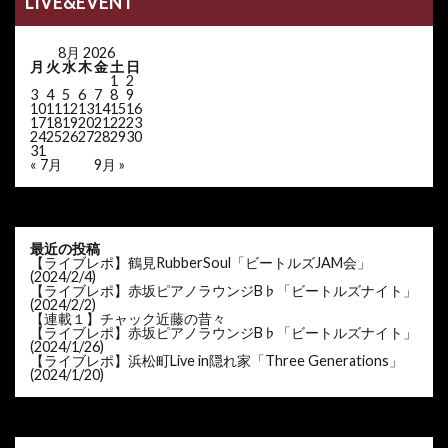
LIVE&EVENT
8月 2026
月
火
水
木
金
土
日
1
2
3
4
5
6
7
8
9
10
11
12
13
14
15
16
17
18
19
20
21
22
23
24
25
26
27
28
29
30
31
« 7月
9月 »
最近の投稿
【ライブレポ】鶴見RubberSoul「ビートルズJAM会」
(2024/2/4)
【ライブレポ】赤坂ピアノラウンジB♭「ビートルズナイト」
(2024/2/2)
【連載１】チャック近藤の昔々
【ライブレポ】赤坂ピアノラウンジB♭「ビートルズナイト」
(2024/1/26)
【ライブレポ】浜松町Live in隠れ家「Three Generations」
(2024/1/20)