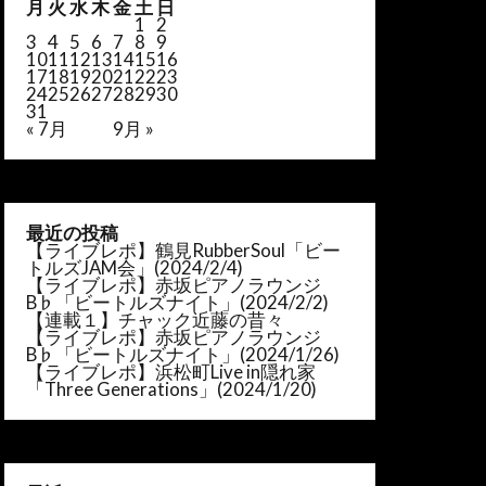
月
火
水
木
金
土
日
1
2
3
4
5
6
7
8
9
10
11
12
13
14
15
16
17
18
19
20
21
22
23
24
25
26
27
28
29
30
31
« 7月
9月 »
最近の投稿
【ライブレポ】鶴見RubberSoul「ビー
トルズJAM会」(2024/2/4)
【ライブレポ】赤坂ピアノラウンジ
B♭「ビートルズナイト」(2024/2/2)
【連載１】チャック近藤の昔々
【ライブレポ】赤坂ピアノラウンジ
B♭「ビートルズナイト」(2024/1/26)
【ライブレポ】浜松町Live in隠れ家
「Three Generations」(2024/1/20)