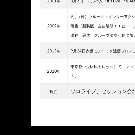
2001年
3月3日、アルバム『It’s Like The 
9月（株）ブルース・インターアク
2009年
著書『新装版・全曲解明！！ビート
現在、著述、グループ演奏活動に加
2013年
9月24日赤坂にチャック近藤プロデュースMu
東京都中央区民カレッジにて「レッツ
2020年
う。
ソロライブ、セッション会
現在