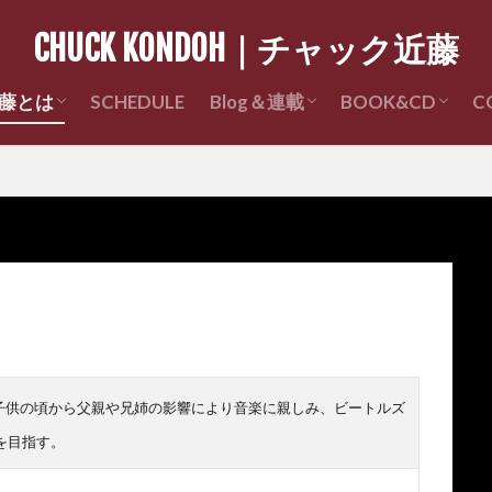
CHUCK KONDOH｜チャック近藤
藤とは
SCHEDULE
Blog＆連載
BOOK&CD
C
Profile
近藤経歴
チャック近藤ライブレポ
チャック近藤の昔々 連載
チャック近藤 著
CD販売
。子供の頃から父親や兄姉の影響により音楽に親しみ、ビートルズ
を目指す。