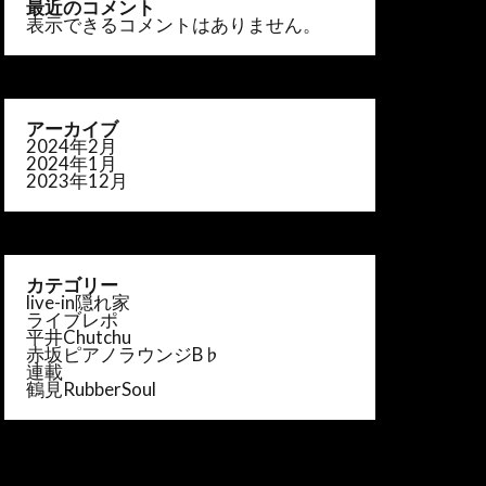
最近のコメント
表示できるコメントはありません。
アーカイブ
2024年2月
2024年1月
2023年12月
カテゴリー
live-in隠れ家
ライブレポ
平井Chutchu
赤坂ピアノラウンジB♭
連載
鶴見RubberSoul