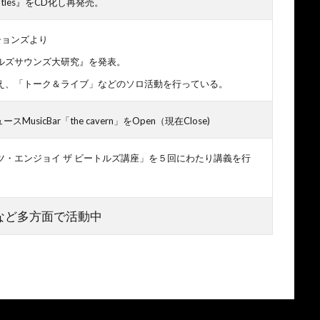
Beatles』をCD化し再発売。
ションズより
ルズサウンズ大研究』を発表。
え、「トーク＆ライブ」などのソロ活動を行っている。
sicBar「the cavern」をOpen（現在Close)
・エンジョイ ザ ビートルズ講座」を５回にわたり講義を行
など多方面で活動中