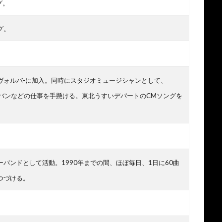
グ。
グ。
ヴォルバ-に加入。同時にスタジオミュージシャンとして、
、劇バンなどの仕事を手懸ける。東北うすいデパートのCMソングを
バンドとして活動。1990年までの間、ほぼ毎日、1日に60曲
つづける。