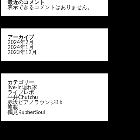
最近のコメント
表示できるコメントはありません。
アーカイブ
2024年2月
2024年1月
2023年12月
カテゴリー
live-in隠れ家
ライブレポ
平井Chutchu
赤坂ピアノラウンジB♭
連載
鶴見RubberSoul