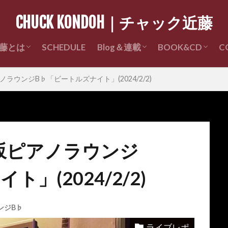
CHUCK KONDOH｜チャック近藤
藤とは
SCHEDULE
Blog＆連載
BOOK&CD
C
Profile
近藤経歴
チャック近藤ライブレポ
チャック近藤の昔々 連載
チャック近藤 著
CD販売
ウンジB♭「ビートルズナイト」(2024/2/2)
坂ピアノラウンジ
」(2024/2/2)
ンジB♭
ライブレポ