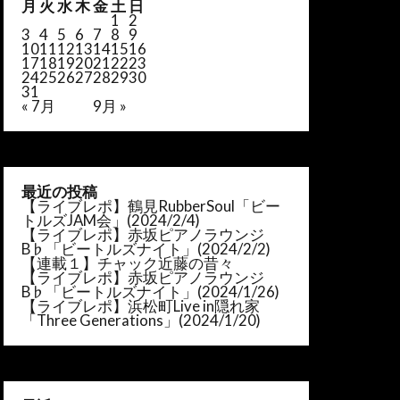
月
火
水
木
金
土
日
1
2
3
4
5
6
7
8
9
10
11
12
13
14
15
16
17
18
19
20
21
22
23
24
25
26
27
28
29
30
31
« 7月
9月 »
最近の投稿
【ライブレポ】鶴見RubberSoul「ビー
トルズJAM会」(2024/2/4)
【ライブレポ】赤坂ピアノラウンジ
B♭「ビートルズナイト」(2024/2/2)
【連載１】チャック近藤の昔々
【ライブレポ】赤坂ピアノラウンジ
B♭「ビートルズナイト」(2024/1/26)
【ライブレポ】浜松町Live in隠れ家
「Three Generations」(2024/1/20)