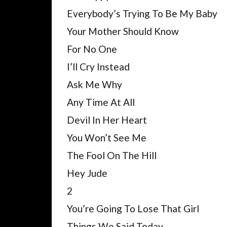
Everybody’s Trying To Be My Baby
Your Mother Should Know
For No One
I’ll Cry Instead
Ask Me Why
Any Time At All
Devil In Her Heart
You Won’t See Me
The Fool On The Hill
Hey Jude
2
You’re Going To Lose That Girl
Things We Said Today